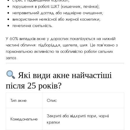
стрес і підвищений кортизол;
порушення в роботі ШКТ (кишечник, печінка);
неправильний догляд або надмірне очищення;
використання неякісної або жирної косметики;
генетична схильність.
У 60% випадків акне у дорослих локалізується на нижній
частині обличчя: підборіддя, щелепа, шия. Це пов’язано з
гормональною активністю та особливістю роботи сальних
залоз.
Які види акне найчастіші
після 25 років?
Тип акне
Опис
Закриті або відкриті пори, чорні
Комедональне
крапки