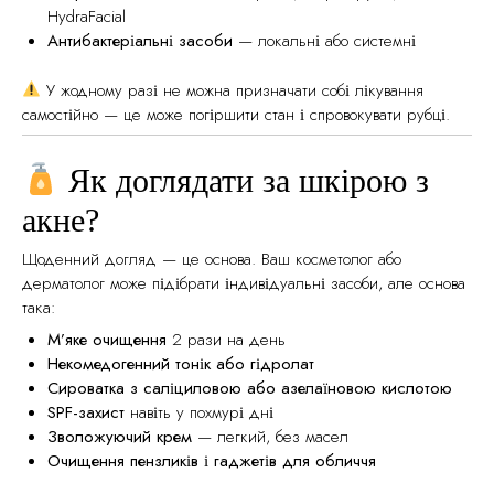
HydraFacial
Антибактеріальні засоби
— локальні або системні
У жодному разі не можна призначати собі лікування
самостійно — це може погіршити стан і спровокувати рубці.
Як доглядати за шкірою з
акне?
Щоденний догляд — це основа. Ваш косметолог або
дерматолог може підібрати індивідуальні засоби, але основа
така:
М’яке очищення
2 рази на день
Некомедогенний тонік або гідролат
Сироватка з саліциловою або азелаїновою кислотою
SPF-захист
навіть у похмурі дні
Зволожуючий крем
— легкий, без масел
Очищення пензликів і гаджетів для обличчя