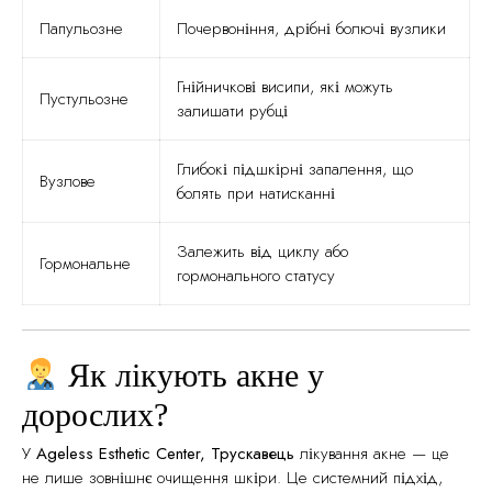
Папульозне
Почервоніння, дрібні болючі вузлики
Гнійничкові висипи, які можуть
Пустульозне
залишати рубці
Глибокі підшкірні запалення, що
Вузлове
болять при натисканні
Залежить від циклу або
Гормональне
гормонального статусу
Як лікують акне у
дорослих?
У
Ageless Esthetic Center, Трускавець
лікування акне — це
не лише зовнішнє очищення шкіри. Це системний підхід,