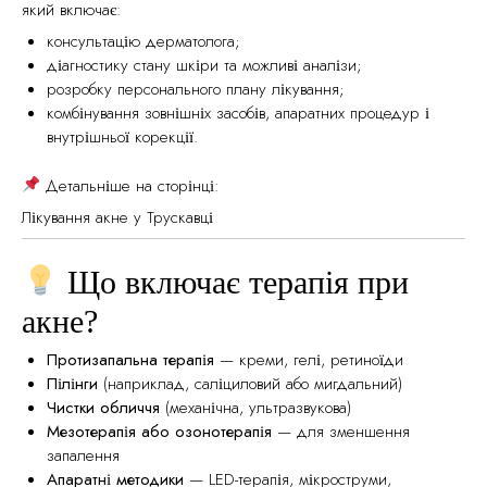
який включає:
консультацію дерматолога;
діагностику стану шкіри та можливі аналізи;
розробку персонального плану лікування;
комбінування зовнішніх засобів, апаратних процедур і
внутрішньої корекції.
Детальніше на сторінці:
Лікування акне у Трускавці
Що включає терапія при
акне?
Протизапальна терапія
— креми, гелі, ретиноїди
Пілінги
(наприклад, саліциловий або мигдальний)
Чистки обличчя
(механічна, ультразвукова)
Мезотерапія або озонотерапія
— для зменшення
запалення
Апаратні методики
— LED-терапія, мікроструми,