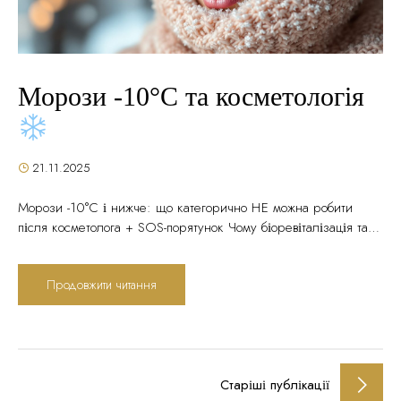
Морози -10°C та косметологія
21.11.2025
Морози -10°C і нижче: що категорично НЕ можна робити
після косметолога + SOS-порятунок Чому біоревіталізація та
мороз — несумісні поняття, і які процедури можна робити
взимку без обмежень Час читання: 16 хвилин | Актуально:
Продовжити читання
Грудень 2024 – Лютий 2025 | Експертна думка
дерматолога
Зміст статті Чому мороз — ворог
свіжозробленої косметології
7 процедур,...
Старіші публікації