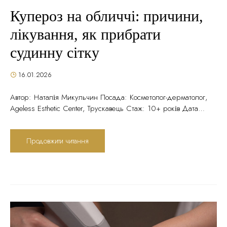
Купероз на обличчі: причини,
лікування, як прибрати
судинну сітку
16.01.2026
Автор: Наталія Микульчин Посада: Косметолог-дерматолог,
Ageless Esthetic Center, Трускавець Стаж: 10+ років Дата
публікації: 16 січня 2025 року Помітили червоні прожилки
на щоках, крилах носа або підборідді? Це — купероз. Він не
Продовжити читання
зникне сам. Більше того — з часом судинна сітка стає все
помітнішою, а обличчя набуває постійного червонуватого
відтінку. Звучить як вирок? Зовсім ні....