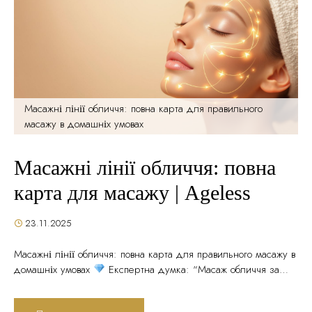
Масажні лінії обличчя: повна карта для правильного
масажу в домашніх умовах
Масажні лінії обличчя: повна
карта для масажу | Ageless
23.11.2025
Масажні лінії обличчя: повна карта для правильного масажу в
домашніх умовах
Експертна думка: “Масаж обличчя за
неправильними лініями — це не просто марна трата часу. Це
може призвести до передчасного появи зморшок,