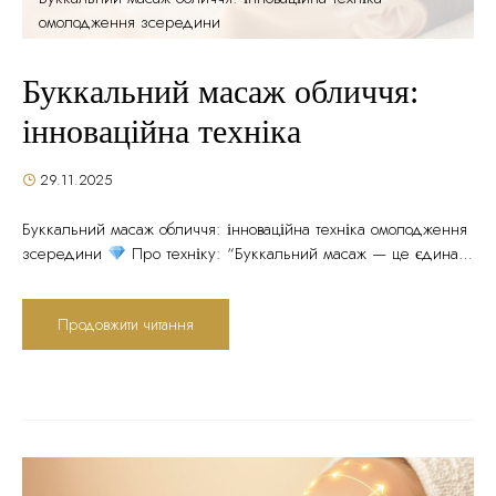
омолодження зсередини
Буккальний масаж обличчя:
інноваційна техніка
29.11.2025
Буккальний масаж обличчя: інноваційна техніка омолодження
зсередини
Про техніку: “Буккальний масаж — це єдина
техніка, яка працює з м’язами обличчя одночасно зсередини
та ззовні. Це дозволяє досягти того рівня проробки глибоких
Продовжити читання
тканин, який неможливий при класичному масажі. За один
сеанс можна побачити ефект, який при звичайному масажі
досягається за 5-7 процедур”, — косметологи Центру...