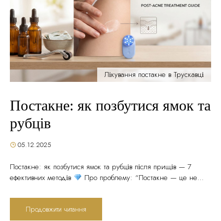
Лікування постакне в Трускавці
Постакне: як позбутися ямок та
рубців
05.12.2025
Постакне: як позбутися ямок та рубців після прищів — 7
ефективних методів
Про проблему: “Постакне — це не
просто косметичний дефект. Це наслідок глибокого
пошкодження дерми, яке потребує системного лікування.
Продовжити читання
Самолікування та народні засоби не працюють — потрібен