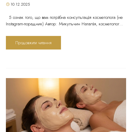
10.12.2025
5 ознак того, що вам потрібна консультація косметолога (не
Instagram-порадник) Автор: Микульчин Наталія, косметолог
Ageless Esthetic Center, Трускавець Час читання: 18 хвилин |
Дата публікації: 10.12.2025 ВСТУП: Чому Instagram-поради
Продовжити читання
не працюють (і навіть шкодять) Ви вже спробували всі
“чудодійні” креми з реклами. Купили кислоти, які
нахвалювали блогери. Робили маски за рецептами з TikTok.
Змішували...