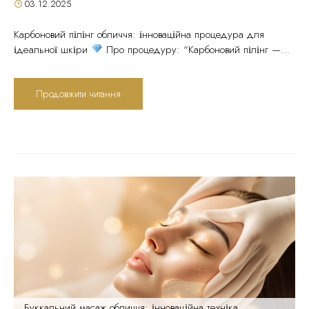
03.12.2025
Карбоновий пілінг обличчя: інноваційна процедура для
ідеальної шкіри
Про процедуру: “Карбоновий пілінг —
це одна з найефективніших процедур для очищення та
оновлення шкіри без реабілітаційного періоду. Поєднання
Продовжити читання
наночастинок вугілля та лазерної технології дозволяє досягти
результату, який раніше був можливий тільки з інвазивними
методами”, — фахівці Центру естетичної медицини Ageless.
Зміст статті: → Що...
Буккальний масаж обличчя: інноваційна техніка