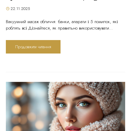
22.11.2025
Вакуумний масаж обличчя: банки, апарати і 5 помилок, які
роблять всі Дізнайтеся, як правильно використовувати
вакуумні банки та апарати для обличчя, уникайте критичних
помилок, які призводять до синців і куперозу, та зрозумійте
Продовжити читання
різницю між домашнім і професійним підходом
Зміст
статті Що таке вакуумний масаж обличчя: тренд чи робоча
методика? Як працює вакуумний масаж: наука...