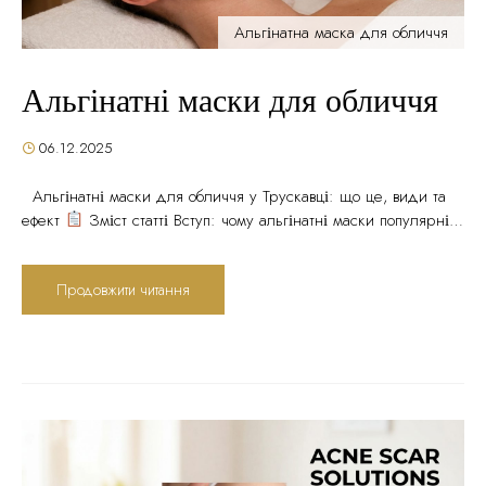
Альгінатна маска для обличчя
Альгінатні маски для обличчя
06.12.2025
Альгінатні маски для обличчя у Трускавці: що це, види та
ефект
Зміст статті Вступ: чому альгінатні маски популярні в
косметології Що таке альгінатна маска для обличчя Види
альгінатних масок Ефекти та переваги альгінатних масок
Продовжити читання
Показання до застосування Як проходить процедура
альгінатної маски Протипоказання Як часто робити альгінатні
маски Альгінатні маски в Ageless Esthetic...