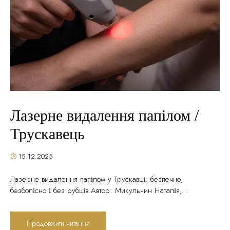
Лазерне видалення папілом /
Трускавець
15.12.2025
Лазерне видалення папілом у Трускавці: безпечно,
безболісно і без рубців Автор: Микульчин Наталія,
дерматолог-косметолог Ageless Esthetic Center, Трускавець Час
читання: 18 хвилин | Дата публікації: 15.12.2025 Вступ: Чому
Продовжити читання
папіломи — це не “просто косметична проблема” Ви помітили