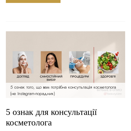
невелике утворення на шкірі. Спочатку не звертали уваги.
Потім воно збільшилося. З’явилося ще одне. І ще. Ви
починаєте...
5 ознак того, що вам потрібна консультація косметолога
(не Instagram-порадник)
5 ознак для консультації
косметолога