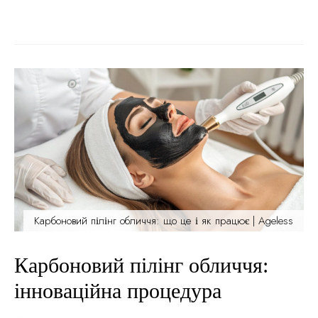
професійний підхід”, — Неборак Наталя Валеріївна, лікар-
дерматолог Ageless.
Зміст статті: → Що таке постакне:
види...
Карбоновий пілінг обличчя: що це і як працює | Ageless
Карбоновий пілінг обличчя:
інноваційна процедура