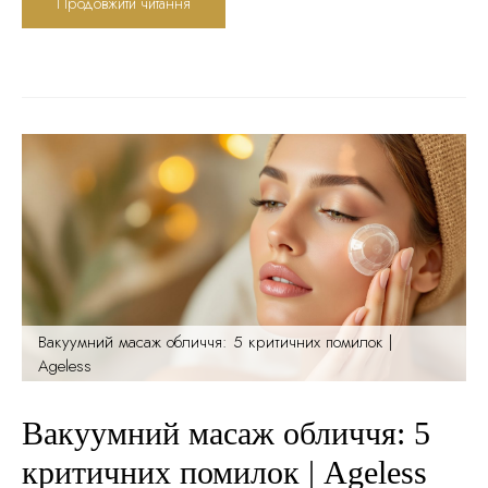
Продовжити читання
розтягування шкіри та порушення лімфодренажу. За багато
років практики я бачив сотні випадків, коли домашній масаж
«проти течії» прискорював старіння замість його...
Вакуумний масаж обличчя: 5 критичних помилок |
Ageless
Вакуумний масаж обличчя: 5
критичних помилок | Ageless