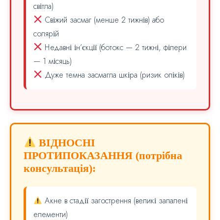
світла)
Свіжий засмаг (менше 2 тижнів) або
солярій
Недавні ін’єкції (ботокс — 2 тижні, філери
— 1 місяць)
Дуже темна засмагла шкіра (ризик опіків)
ВІДНОСНІ
ПРОТИПОКАЗАННЯ (потрібна
консультація):
Акне в стадії загострення (великі запалені
елементи)