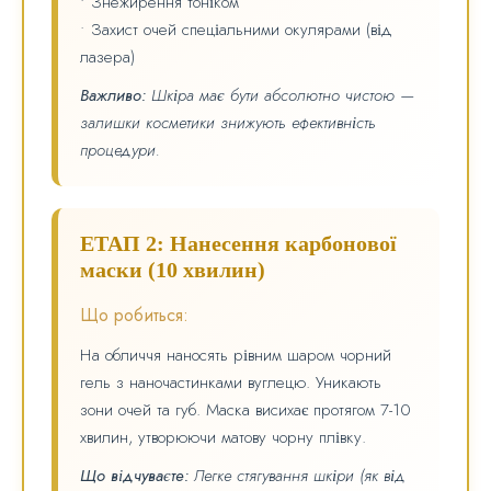
• Знежирення тоніком
• Захист очей спеціальними окулярами (від
лазера)
Важливо:
Шкіра має бути абсолютно чистою —
залишки косметики знижують ефективність
процедури.
ЕТАП 2: Нанесення карбонової
маски (10 хвилин)
Що робиться:
На обличчя наносять рівним шаром чорний
гель з наночастинками вуглецю. Уникають
зони очей та губ. Маска висихає протягом 7-10
хвилин, утворюючи матову чорну плівку.
Що відчуваєте:
Легке стягування шкіри (як від