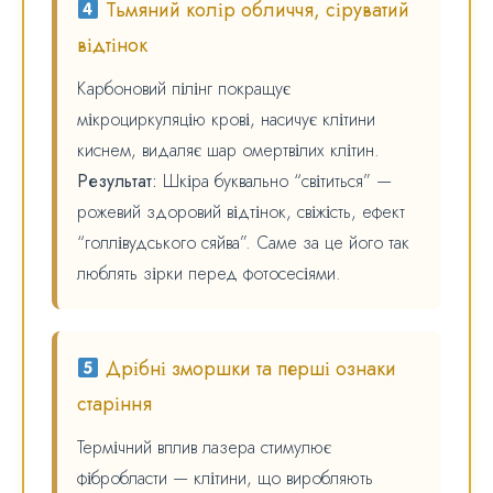
Тьмяний колір обличчя, сіруватий
відтінок
Карбоновий пілінг покращує
мікроциркуляцію крові, насичує клітини
киснем, видаляє шар омертвілих клітин.
Результат:
Шкіра буквально “світиться” —
рожевий здоровий відтінок, свіжість, ефект
“голлівудського сяйва”. Саме за це його так
люблять зірки перед фотосесіями.
Дрібні зморшки та перші ознаки
старіння
Термічний вплив лазера стимулює
фібробласти — клітини, що виробляють