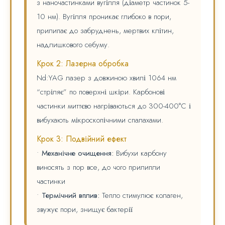
з наночастинками вугілля (діаметр частинок 5-
10 нм). Вугілля проникає глибоко в пори,
прилипає до забруднень, мертвих клітин,
надлишкового себуму.
Крок 2: Лазерна обробка
Nd:YAG лазер з довжиною хвилі 1064 нм
“стріляє” по поверхні шкіри. Карбонові
частинки миттєво нагріваються до 300-400°C і
вибухають мікроскопічними спалахами.
Крок 3: Подвійний ефект
•
Механічне очищення:
Вибухи карбону
виносять з пор все, до чого прилипли
частинки
•
Термічний вплив:
Тепло стимулює колаген,
звужує пори, знищує бактерії