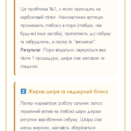
Це проблема №1, з якою приходять на
карбоновий пілінг. Наночастинки вуглецю
проникають глибоко в пори (глибше, ніж
будь-які інші засоби), прилипають до себуму
та забруднень, а лазер їх “висмикує”.
Результат:
Пори візуально звужуються вже
після 1 процедури, шкіра стає матовою та
гладкою.
Жирна шкіра та надмірний блиск
Лазер нормалізує роботу сальних залоз:
термічний вплив на глибокі шари дерми
регулює вироблення себуму. Шкіра стає
менш жирною, матовість зберігається