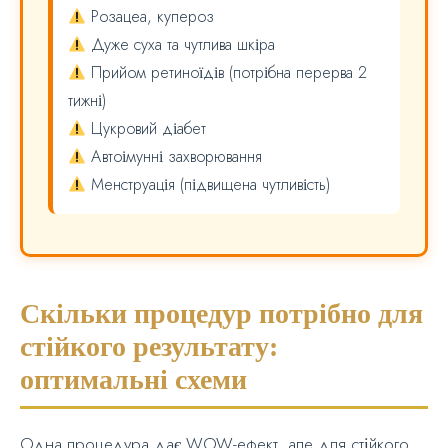
Розацеа, купероз
Дуже суха та чутлива шкіра
Прийом ретиноїдів (потрібна перерва 2
тижні)
Цукровий діабет
Автоімунні захворювання
Менструація (підвищена чутливість)
Скільки процедур потрібно для
стійкого результату:
оптимальні схеми
Одна процедура дає WOW-ефект, але для стійкого