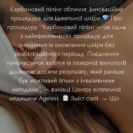
Карбоновий пілінг обличчя: інноваційна
процедура для ідеальної шкіри
Про
процедуру: “Карбоновий пілінг — це одна
з найефективніших процедур для
очищення та оновлення шкіри без
реабілітаційного періоду. Поєднання
наночастинок вугілля та лазерної технології
дозволяє досягти результату, який раніше
був можливий тільки з інвазивними
методами”, — фахівці Центру естетичної
медицини Ageless.
Зміст статті: → Що...