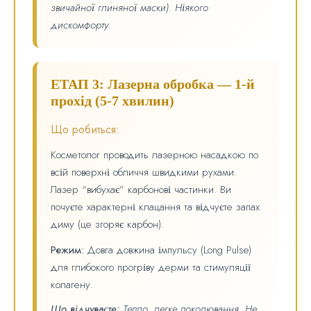
звичайної глиняної маски). Ніякого
дискомфорту.
ЕТАП 3: Лазерна обробка — 1-й
прохід (5-7 хвилин)
Що робиться:
Косметолог проводить лазерною насадкою по
всій поверхні обличчя швидкими рухами.
Лазер “вибухає” карбонові частинки. Ви
почуєте характерні клацання та відчуєте запах
диму (це згоряє карбон).
Режим:
Довга довжина імпульсу (Long Pulse)
для глибокого прогріву дерми та стимуляції
колагену.
Що відчуваєте:
Тепло, легке поколювання. Не