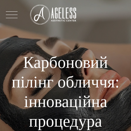
Перейти
до
змісту
Карбоновий
пілінг обличчя:
інноваційна
процедура