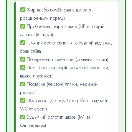
Жирна або комбінована шкіра з
розширеними порами
Проблемна шкіра з акне (НЕ в гострій
запальній стадії)
Тьмяний колір обличчя, сіруватий відтінок,
брак сяйва
Поверхнева пігментація (сонячна, вікова)
Перші ознаки старіння (дрібні зморшки,
втрата пружності)
Постакне (червоні плями, нерівний
рельєф)
Підготовка до події (потрібен швидкий
WOW-ефект)
Будь-який фототип шкіри (I-VI за
Фіцпатріком)