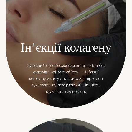
Інʼєкції колагену
Сучасний спосіб омолодження шкіри без
філерів і зайвого обʼєму — інʼєкції
колагену активують природні процеси
відновлення, повертаючи щільність,
пружність і молодість.