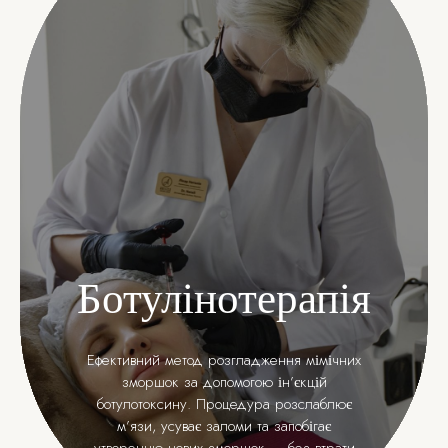
Ботулінотерапія
Ефективний метод розгладження мімічних
зморшок за допомогою ін’єкцій
ботулотоксину. Процедура розслаблює
м’язи, усуває заломи та запобігає