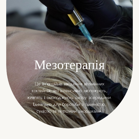
Мезотерапія
Це ін’єкційне введення вітамінних
коктейлів, які інтенсивно зволожують,
живлять і омолоджують шкіру зсередини.
Ідеально для боротьби з тьмяністю,
сухістю та першими зморшками.