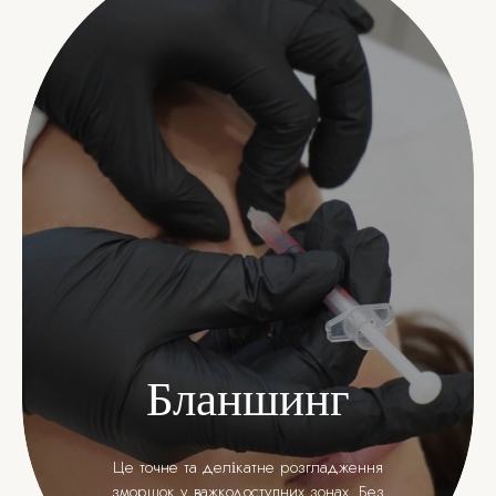
Бланшинг
Це точне та делікатне розгладження
зморшок у важкодоступних зонах. Без