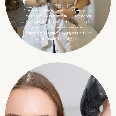
У Ageless Esthetic Center, Трускавець, ми
застосовуємо найефективніші технології
для корекції фігури. Кріоліполіз — це
сучасний, безпечний і науково
обґрунтований спосіб руйнування жиру
без ризиків, болю й уколів.