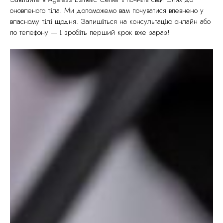
оновленого тіла. Ми допоможемо вам почуватися впевнено у
власному тілі щодня. Запишіться на консультацію онлайн або
по телефону — і зробіть перший крок вже зараз!