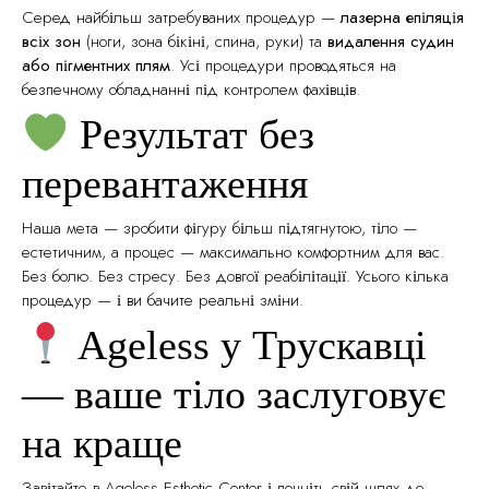
Серед найбільш затребуваних процедур —
лазерна епіляція
всіх зон
(ноги, зона бікіні, спина, руки) та
видалення судин
або пігментних плям
. Усі процедури проводяться на
безпечному обладнанні під контролем фахівців.
Результат без
перевантаження
Наша мета — зробити фігуру більш підтягнутою, тіло —
естетичним, а процес — максимально комфортним для вас.
Без болю. Без стресу. Без довгої реабілітації. Усього кілька
процедур — і ви бачите реальні зміни.
Ageless у Трускавці
— ваше тіло заслуговує
на краще
Завітайте в Ageless Esthetic Center і почніть свій шлях до