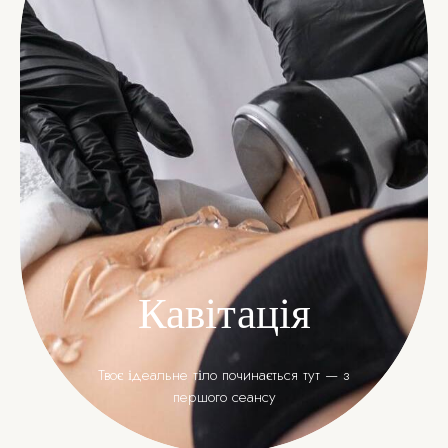
Кавітація
Твоє ідеальне тіло починається тут — з
першого сеансу