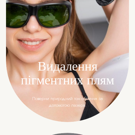
Видалення
пігментних плям
Поверни природний тон обличчя за
допомогою лазера.