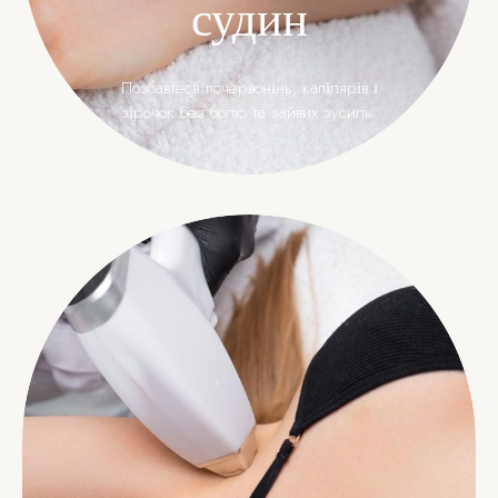
судин
Позбавтеся почервонінь, капілярів і
зірочок без болю та зайвих зусиль.