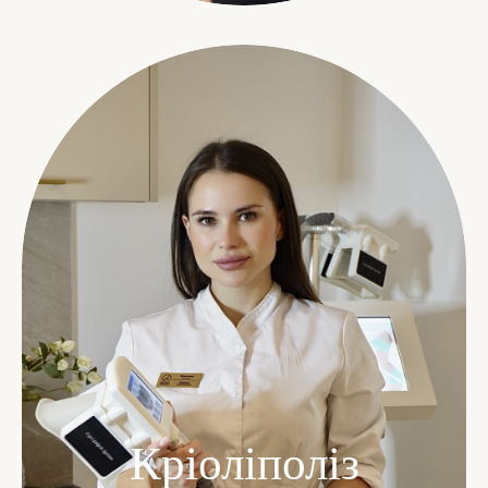
Кріоліполіз