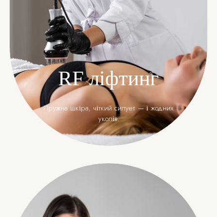
RF ліфтинг
Пружна шкіра, чіткий силует — і жодних
уколів.