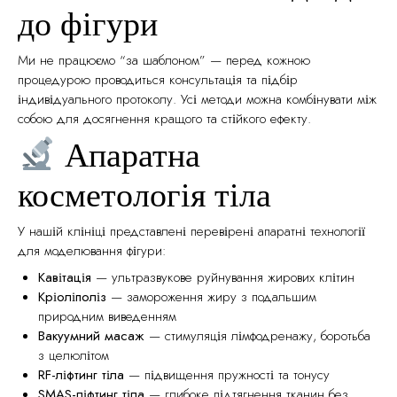
до фігури
Ми не працюємо “за шаблоном” — перед кожною
процедурою проводиться консультація та підбір
індивідуального протоколу. Усі методи можна комбінувати між
собою для досягнення кращого та стійкого ефекту.
Апаратна
косметологія тіла
У нашій клініці представлені перевірені апаратні технології
для моделювання фігури:
Кавітація
— ультразвукове руйнування жирових клітин
Кріоліполіз
— замороження жиру з подальшим
природним виведенням
Вакуумний масаж
— стимуляція лімфодренажу, боротьба
з целюлітом
RF-ліфтинг тіла
— підвищення пружності та тонусу
SMAS-ліфтинг тіла
— глибоке підтягнення тканин без