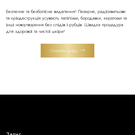
Безпечне та безболісне видалення! Лазерне, радіохвильове
та кріодеструкція усувають папіломи, бородавки, кератоми та
інші новоутворення без слідів і рубців. Швидка процедура
для здорової та чистої шкіри!
Очистити шкіру
Запис