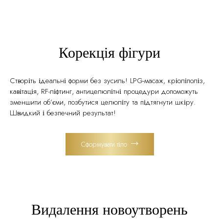
Корекція фігури
Створіть ідеальні форми без зусиль! LPG-масаж, кріоліполіз,
кавітація, RF-ліфтинг, антицелюлітні процедури допоможуть
зменшити об’єми, позбутися целюліту та підтягнути шкіру.
Швидкий і безпечний результат!
Сформувати тіло
Видалення новоутворень