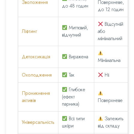
Зволоження
Поверхневе,
до 48 годин
до 12 годин
Відсутній
Миттєвий,
Ліфтинг
або
відчутний
мінімальний
Детоксикація
Виражена
Мінімальна
Охолодження
Так
Ні
Глибоке
Проникнення
(ефект
активів
Поверхневе
парника)
Всі типи
Залежить
Універсальність
шкіри
від складу