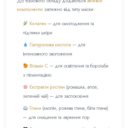
До базового складу додаються
активні
компоненти
залежно від типу маски:
Колаген
— для омолодження та
підтяжки шкіри
Гіалуронова кислота
— для
інтенсивного зволоження
Вітамін С
— для освітлення та боротьби
з пігментацією
Екстракти рослин
(ромашка, алое,
зелений чай) — для заспокоєння
Глини
(каолін, рожева глина, біла глина)
— для очищення та звуження пор