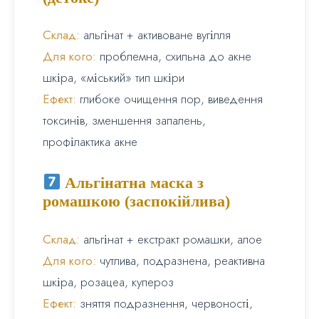
Склад:
альгінат + активоване вугілля
Для кого:
проблемна, схильна до акне
шкіра, «міський» тип шкіри
Ефект:
глибоке очищення пор, виведення
токсинів, зменшення запалень,
профілактика акне
Альгінатна маска з
ромашкою (заспокійлива)
Склад:
альгінат + екстракт ромашки, алое
Для кого:
чутлива, подразнена, реактивна
шкіра, розацеа, купероз
Ефект:
зняття подразнення, червоності,