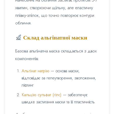
нанесенні на обличчя застигає протягом 5-7
хвилин, створюючи щільну, але еластичну
плівку-зліпок, що точно повторює контури
обличчя.
Склад альгінатної маски
Базова альгінатна маска складається з двох
компонентів:
Альгінат натрію
— основа маски,
відповідає за гелеутворення, зволоження,
ліфтинг
Кальцію сульфат (гіпс)
— забезпечує
швидке застигання маски та її пластичність