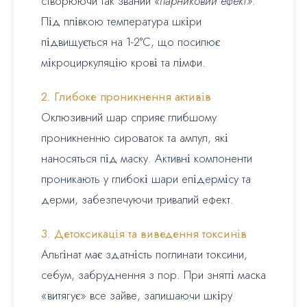
створюючи так званий
«парниковий ефект»
.
Під плівкою температура шкіри
підвищується на 1-2°C, що посилює
мікроциркуляцію крові та лімфи.
2. Глибоке проникнення активів
Оклюзивний шар сприяє глибшому
проникненню сироваток та ампул, які
наносяться під маску. Активні компоненти
проникають у глибокі шари епідермісу та
дерми, забезпечуючи тривалий ефект.
3. Детоксикація та виведення токсинів
Альгінат має здатність поглинати токсини,
себум, забруднення з пор. При знятті маска
«витягує» все зайве, залишаючи шкіру