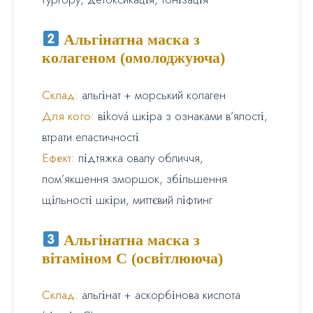
Альгінатна маска з
колагеном (омолоджуюча)
Склад:
альгінат + морський колаген
Для кого:
віková шкіра з ознаками в’ялості,
втрати еластичності
Ефект:
підтяжка овалу обличчя,
пом’якшення зморшок, збільшення
щільності шкіри, миттєвий ліфтинг
Альгінатна маска з
вітаміном С (освітлююча)
Склад:
альгінат + аскорбінова кислота