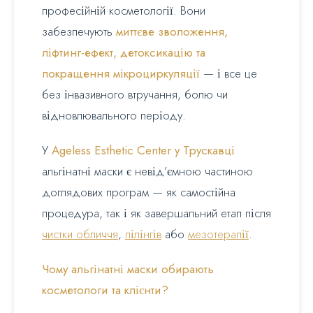
професійній косметології. Вони
забезпечують
миттєве зволоження,
ліфтинг-ефект, детоксикацію та
покращення мікроциркуляції
— і все це
без інвазивного втручання, болю чи
відновлювального періоду.
У
Ageless Esthetic Center у Трускавці
альгінатні маски є невід’ємною частиною
доглядових програм — як самостійна
процедура, так і як завершальний етап після
чистки обличчя
,
пілінгів
або
мезотерапії
.
Чому альгінатні маски обирають
косметологи та клієнти?