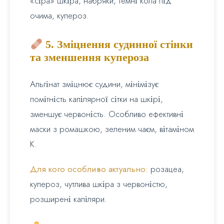
«сіра» шкіра, набряки, темні кола під
очима, купероз.
5. Зміцнення судинної стінки
та зменшення купероза
Альгінат зміцнює судини, мінімізує
помітність капілярної сітки на шкірі,
зменшує червоність. Особливо ефективні
маски з ромашкою, зеленим чаєм, вітаміном
К.
Для кого особливо актуально:
розацеа,
купероз, чутлива шкіра з червоністю,
розширені капіляри.