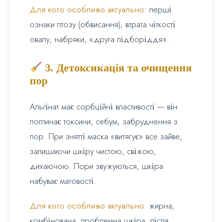
Для кого особливо актуально:
перші
ознаки птозу (обвисання), втрата чіткості
овалу, набряки, «друга підборіддя».
3. Детоксикація та очищення
пор
Альгінат має сорбційні властивості — він
поглинає токсини, себум, забруднення з
пор. При знятті маска «витягує» все зайве,
залишаючи шкіру чистою, свіжою,
дихаючою. Пори звужуються, шкіра
набуває матовості.
Для кого особливо актуально:
жирна,
комбінована, проблемна шкіра, після