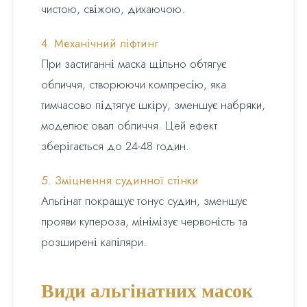
чистою, свіжою, дихаючою.
4. Механічний ліфтинг
При застиганні маска щільно обтягує
обличчя, створюючи компресію, яка
тимчасово підтягує шкіру, зменшує набряки,
моделює овал обличчя. Цей ефект
зберігається до 24-48 годин.
5. Зміцнення судинної стінки
Альгінат покращує тонус судин, зменшує
прояви купероза, мінімізує червоність та
розширені капіляри.
Види альгінатних масок