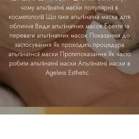
чому альгінатні маски популярні в
косметології Що таке альгінатна маска для
обличчя Види альгінатних масок Ефекти та
переваги альгінатних масок Показання до
застосування Як проходить процедура
альгінатної маски Протипоказання Як часто
робити альгінатні маски Альгінатні маски в
Ageless Esthetic...