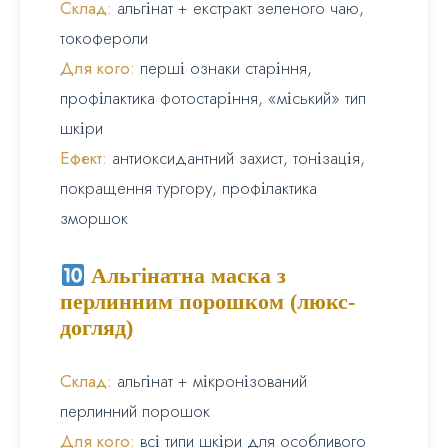
Склад:
альгінат + екстракт зеленого чаю,
токофероли
Для кого:
перші ознаки старіння,
профілактика фотостаріння, «міський» тип
шкіри
Ефект:
антиоксидантний захист, тонізація,
покращення тургору, профілактика
зморшок
Альгінатна маска з
перлинним порошком (люкс-
догляд)
Склад:
альгінат + мікронізований
перлинний порошок
Для кого:
всі типи шкіри для особливого