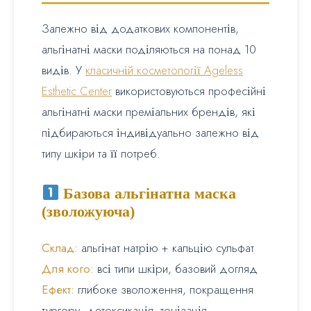
Залежно від додаткових компонентів,
альгінатні маски поділяються на понад 10
видів. У
класичній косметології Ageless
Esthetic Center
використовуються професійні
альгінатні маски преміальних брендів, які
підбираються індивідуально залежно від
типу шкіри та її потреб.
Базова альгінатна маска
(зволожуюча)
Склад:
альгінат натрію + кальцію сульфат
Для кого:
всі типи шкіри, базовий догляд
Ефект:
глибоке зволоження, покращення
тургору, детоксикація, тонізація