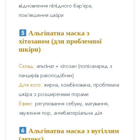
відновлення ліпідного бар’єра,
пом’якшення шкіри
Альгінатна маска з
хітозаном (для проблемної
шкіри)
Склад:
альгінат + хітозан (полісахарид з
панцирів ракоподібних)
Для кого:
жирна, комбінована, проблемна
шкіра з розширеними порами
Ефект:
регулювання себуму, матування,
звуження пор, антибактеріальна дія
Альгінатна маска з вугіллям
(детокс)