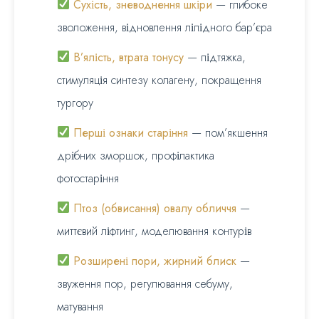
Сухість, зневоднення шкіри
— глибоке
зволоження, відновлення ліпідного бар’єра
В’ялість, втрата тонусу
— підтяжка,
стимуляція синтезу колагену, покращення
тургору
Перші ознаки старіння
— пом’якшення
дрібних зморшок, профілактика
фотостаріння
Птоз (обвисання) овалу обличчя
—
миттєвий ліфтинг, моделювання контурів
Розширені пори, жирний блиск
—
звуження пор, регулювання себуму,
матування