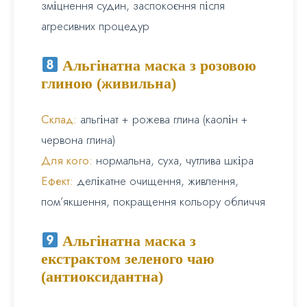
зміцнення судин, заспокоєння після
агресивних процедур
Альгінатна маска з розовою
глиною (живильна)
Склад:
альгінат + рожева глина (каолін +
червона глина)
Для кого:
нормальна, суха, чутлива шкіра
Ефект:
делікатне очищення, живлення,
пом’якшення, покращення кольору обличчя
Альгінатна маска з
екстрактом зеленого чаю
(антиоксидантна)