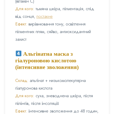
(вітамін С)
Для кого:
тьмяна шкіра, пігментація, слід
від сонця,
постакне
Ефект:
вирівнювання тону, освітлення
пігментних плям, сяйво, антиоксидантний
захист
Альгінатна маска з
гіалуроновою кислотою
(інтенсивне зволоження)
Склад:
альгінат + низькомолекулярна
гіалуронова кислота
Для кого:
суха, зневоднена шкіра, після
пілінгів, після інсоляції
Ефект:
інтенсивне зволоження до 48 годин,