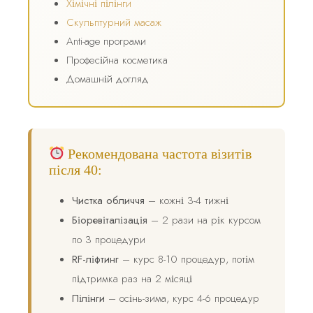
Хімічні пілінги
Скульптурний масаж
Anti-age програми
Професійна косметика
Домашній догляд
Рекомендована частота візитів
після 40:
Чистка обличчя
– кожні 3-4 тижні
Біоревіталізація
– 2 рази на рік курсом
по 3 процедури
RF-ліфтинг
– курс 8-10 процедур, потім
підтримка раз на 2 місяці
Пілінги
– осінь-зима, курс 4-6 процедур