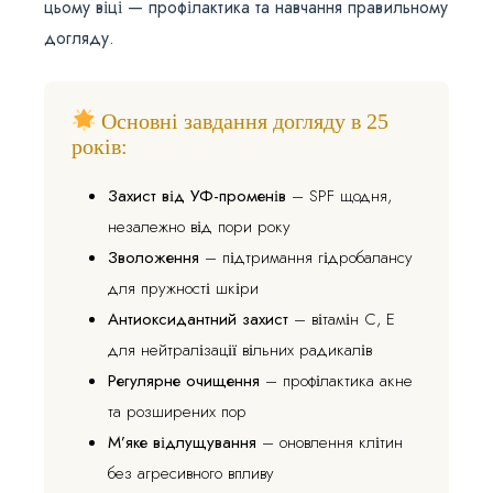
цьому віці — профілактика та навчання правильному
догляду.
Основні завдання догляду в 25
років:
Захист від УФ-променів
– SPF щодня,
незалежно від пори року
Зволоження
– підтримання гідробалансу
для пружності шкіри
Антиоксидантний захист
– вітамін C, E
для нейтралізації вільних радикалів
Регулярне очищення
– профілактика акне
та розширених пор
М’яке відлущування
– оновлення клітин
без агресивного впливу