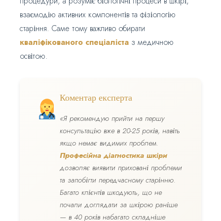
процедури, а розуміє біологічні процеси в шкірі,
взаємодію активних компонентів та фізіологію
старіння. Саме тому важливо обирати
кваліфікованого спеціаліста
з медичною
освітою.
Коментар експерта
«Я рекомендую прийти на першу
консультацію вже в 20-25 років, навіть
якщо немає видимих проблем.
Професійна діагностика шкіри
дозволяє виявити приховані проблеми
та запобігти передчасному старінню.
Багато клієнтів шкодують, що не
почали доглядати за шкірою раніше
— в 40 років набагато складніше