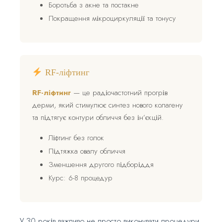
Боротьба з акне та постакне
Покращення мікроциркуляції та тонусу
RF-ліфтинг
RF-ліфтинг
— це радіочастотний прогрів
дерми, який стимулює синтез нового колагену
та підтягує контури обличчя без ін’єкцій.
Ліфтинг без голок
Підтяжка овалу обличчя
Зменшення другого підборіддя
Курс: 6-8 процедур
У 30 років важливо не просто виконувати процедури,