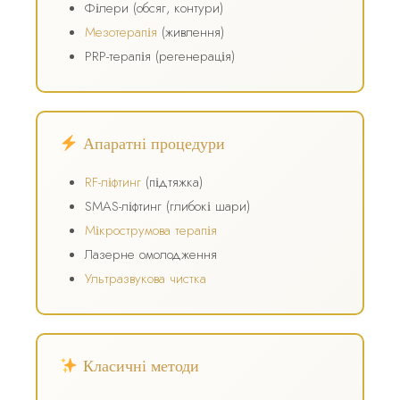
Філери (обсяг, контури)
Мезотерапія
(живлення)
PRP-терапія (регенерація)
Апаратні процедури
RF-ліфтинг
(підтяжка)
SMAS-ліфтинг (глибокі шари)
Мікрострумова терапія
Лазерне омолодження
Ультразвукова чистка
Класичні методи