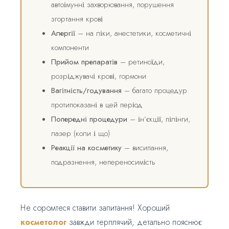
автоімунні захворювання, порушення
згортання крові
Алергії
– на ліки, анестетики, косметичні
компоненти
Прийом препаратів
– ретиноїди,
розріджувачі крові, гормони
Вагітність/годування
– багато процедур
протипоказані в цей період
Попередні процедури
– ін’єкції, пілінги,
лазер (коли і що)
Реакції на косметику
– висипання,
подразнення, непереносимість
Не соромтеся ставити запитання! Хороший
косметолог
завжди терплячий, детально пояснює