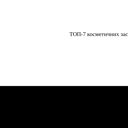
Навігація
ТОП-7 косметичних засо
записів