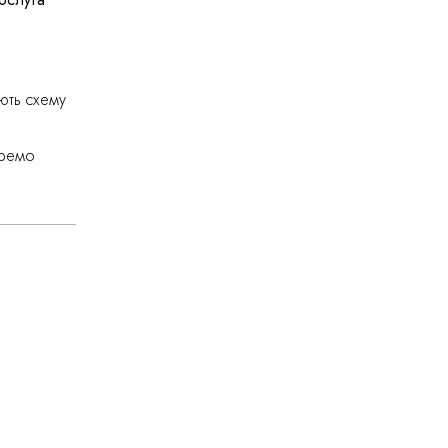
ють схему
еремо