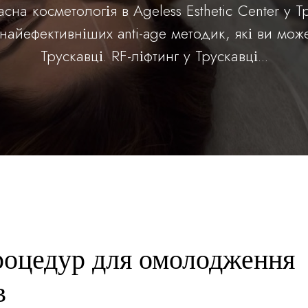
сна косметологія в Ageless Esthetic Center у 
айефективніших anti-age методик, які ви мож
Трускавці. RF-ліфтинг у Трускавці...
роцедур для омолодження
в