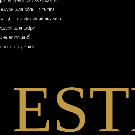
едури для обличчя та тіла
скавці — професійний візажист
цедури для шкіри
рна епіляція
олога в Трускавці
STHE