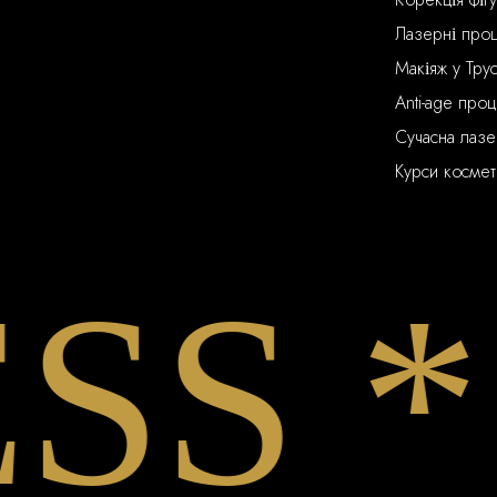
Лазерні проц
Макіяж у Тру
Anti-age про
Сучасна лазе
Курси космет
 * E