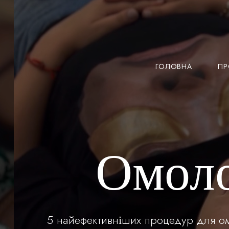
Перейти
до
змісту
ГОЛОВНА
ПР
Омоло
5 найефективніших процедур для омо