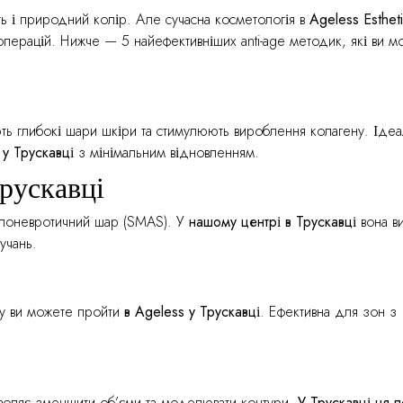
сть і природний колір. Але сучасна косметологія в
Ageless Esthet
перацій. Нижче — 5 найефективніших anti-age методик, які ви м
ють глибокі шари шкіри та стимулюють вироблення колагену. Іде
у Трускавці
з мінімальним відновленням.
рускавці
-апоневротичний шар (SMAS). У
нашому центрі в Трускавці
вона ви
учань.
ку ви можете пройти
в Ageless у Трускавці
. Ефективна для зон з
зволяє зменшити об’єми та моделювати контури.
У Трускавці ця 