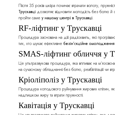
Після 35 років шкіра починає втрачати вологу, пружні
Трускавці
дозволяє відновити молодість без болю й о
пройти саме
у нашому центрі в Трускавці
.
RF-ліфтинг у Трускавці
Процедура заснована на дії радіохвиль, які прогріва
тих, хто шукає ефективне
безін’єкційне омолодження 
SMAS-ліфтинг обличчя у Т
Це ультразвукова процедура, яка впливає на м’язово
на сучасному обладнанні без болю, реабілітації чи втр
Кріоліполіз у Трускавці
Процедура холодового руйнування жирових клітин, я
надлишком жиру та втрати пружності.
Кавітація у Трускавці
Це ультразвукове руйнування жирових клітин, яке до