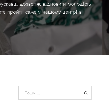
Трускавці дозволяє відновити молодість
ете пройти саме у нашому центрі в
Пошук: