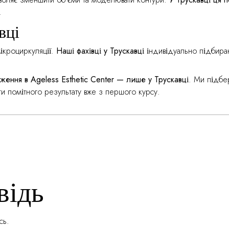
.
вці
ікроциркуляції.
Наші фахівці у Трускавці
індивідуально підбира
ення в Ageless Esthetic Center — лише у Трускавці
. Ми підб
ти помітного результату вже з першого курсу.
відь
сь
.