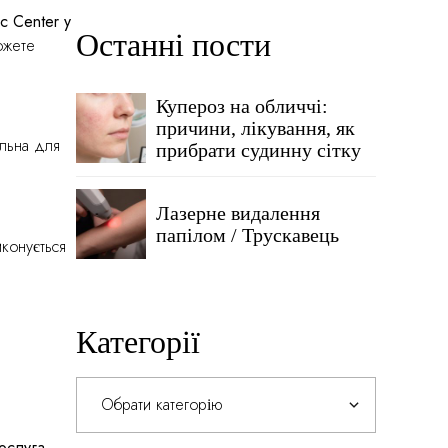
ic Center у
Останні пости
ожете
Купероз на обличчі:
причини, лікування, як
альна для
прибрати судинну сітку
Лазерне видалення
папілом / Трускавець
конується
Категорії
Категорії
послуга