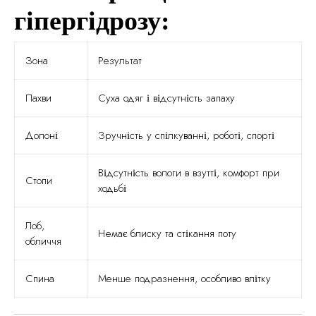
гіпергідрозу:
Зона
Результат
Пахви
Суха одяг і відсутність запаху
Долоні
Зручність у спілкуванні, роботі, спорті
Відсутність вологи в взутті, комфорт при
Стопи
ходьбі
Лоб,
Немає блиску та стікання поту
обличчя
Спина
Менше подразнення, особливо влітку