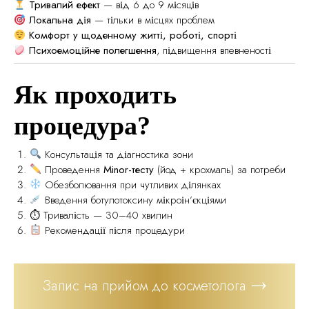
Тривалий ефект
— від 6 до 9 місяців
Локальна дія
— тільки в місцях проблем
Комфорт у щоденному житті, роботі, спорті
Психоемоційне полегшення
, підвищення впевненості
Як проходить
процедура?
Консультація та діагностика зони
Проведення
Minor-тесту
(йод + крохмаль) за потреби
Обезболювання при чутливих ділянках
Введення ботулотоксину мікроін’єкціями
⏱ Тривалість — 30–40 хвилин
Рекомендації після процедури
Запис на прийом до косметолога