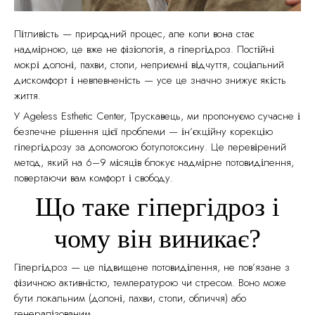
Пітливість — природний процес, але коли вона стає
надмірною, це вже не фізіологія, а гіпергідроз. Постійні
мокрі долоні, пахви, стопи, неприємні відчуття, соціальний
дискомфорт і невпевненість — усе це значно знижує якість
життя.
У Ageless Esthetic Center, Трускавець, ми пропонуємо сучасне і
безпечне рішення цієї проблеми — ін’єкційну корекцію
гіпергідрозу за допомогою ботулотоксину. Це перевірений
метод, який на 6–9 місяців блокує надмірне потовиділення,
повертаючи вам комфорт і свободу.
Що таке гіпергідроз і
чому він виникає?
Гіпергідроз — це підвищене потовиділення, не пов’язане з
фізичною активністю, температурою чи стресом. Воно може
бути локальним (долоні, пахви, стопи, обличчя) або
генералізованим.