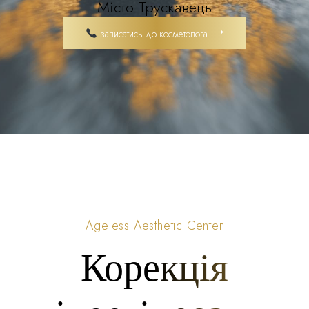
Місто Трускавець
записатись до косметолога
Ageless Aesthetic Center
Корекція