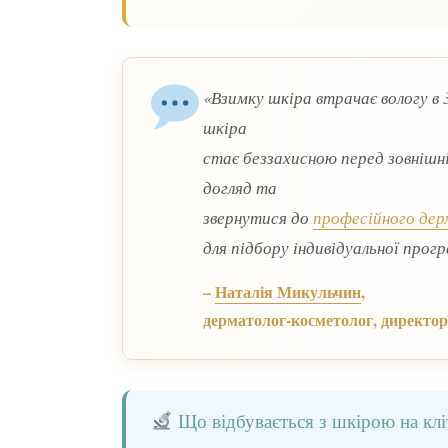
«Взимку шкіра втрачає вологу в 3
шкіра
стає беззахисною перед зовніш
догляд та
звернутися до
професійного де
для підбору індивідуальної прог
–
Наталія Микульчин
,
дерматолог-косметолог, директор
Що відбувається з шкірою на клі