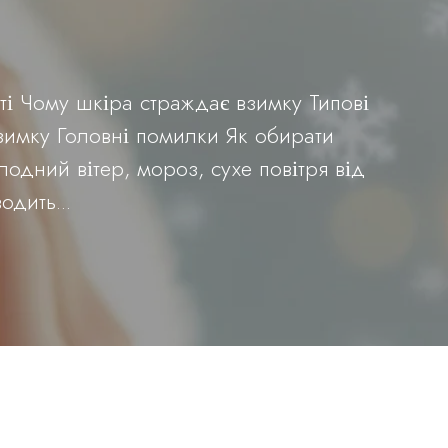
тті Чому шкіра страждає взимку Типові
имку Головні помилки Як обирати
одний вітер, мороз, сухе повітря від
дить...