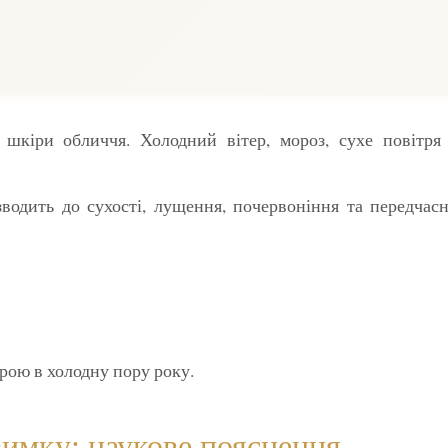
шкіри обличчя. Холодний вітер, мороз, сухе повітря 
зводить до сухості, лущення, почервоніння та передчас
ірою в холодну пору року.
зимку: наукове пояснення