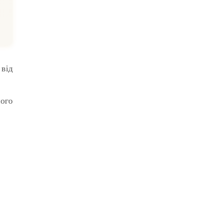
від
ного