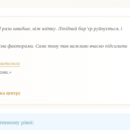
 рази швидше, ніж влітку. Ліпідний бар’єр руйнується, і
німи факторами. Саме тому так важливо вчасно підсилити
рматолога
рами.»
ка центру
тинному рівні: