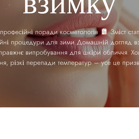
взимку
професійні поради косметологів
Зміст ста
йні процедури для зими Домашній догляд вз
правжнє випробування для шкіри обличчя. Хол
ня, різкі перепади температур – усе це призво