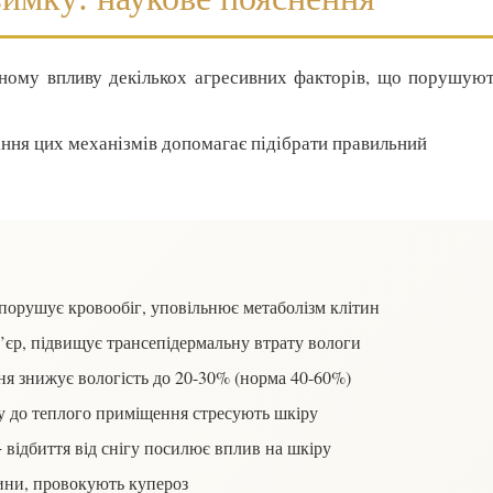
ному впливу декількох агресивних факторів, що порушуют
міння цих механізмів допомагає підібрати правильний
:
порушує кровообіг, уповільнює метаболізм клітин
’єр, підвищує трансепідермальну втрату вологи
я знижує вологість до 20-30% (норма 40-60%)
у до теплого приміщення стресують шкіру
 відбиття від снігу посилює вплив на шкіру
ни, провокують купероз