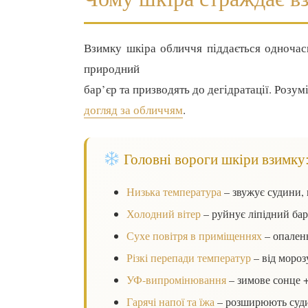
Взимку шкіра обличчя піддається одночас
природний
бар’єр та призводять до дегідратації. Розу
догляд за обличчям
.
Головні вороги шкіри взимку
Низька температура
– звужує судини, 
Холодний вітер
– руйнує ліпідний бар
Сухе повітря в приміщеннях
– опаленн
Різкі перепади температур
– від мороз
УФ-випромінювання
– зимове сонце +
Гарячі напої та їжа
– розширюють суди